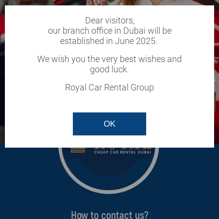
Dear visitors,
our branch office in Dubai will be
established in June 2025.
We wish you the very best wishes and
good luck.
Royal Car Rental Group
OK
How to contact us?