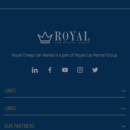
Royal Cheap Car Rental is a part of Royal Car Rental Group.
LINKS
Cheap car rental Dubai
LINKS
Car rental
Rental conditions
OUR PARTNERS
Prices