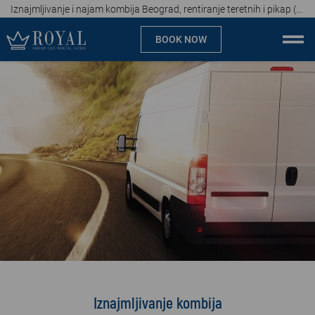
Iznajmljivanje i najam kombija Beograd, rentiranje teretnih i pikap (pick-up) vozila
BOOK NOW
Cheap car rental Dubai
Company
Specialties
Locations
Car rental
Brands
Prices
Iznajmljivanje kombija