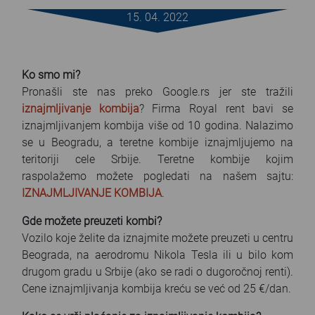
FAQ
15. 04. 2022
Blog
Ko smo mi?
Contact
Pronašli ste nas preko Google.rs jer ste tražili
iznajmljivanje kombija
? Firma Royal rent bavi se
iznajmljivanjem kombija više od 10 godina. Nalazimo
se u Beogradu, a teretne kombije iznajmljujemo na
teritoriji cele Srbije. Teretne kombije kojim
raspolažemo možete pogledati na našem sajtu:
IZNAJMLJIVANJE KOMBIJA
.
Gde možete preuzeti kombi?
Vozilo koje želite da iznajmite možete preuzeti u centru
Beograda, na aerodromu Nikola Tesla ili u bilo kom
drugom gradu u Srbije (ako se radi o dugoročnoj renti).
Cene iznajmljivanja kombija kreću se već od 25 €/dan.