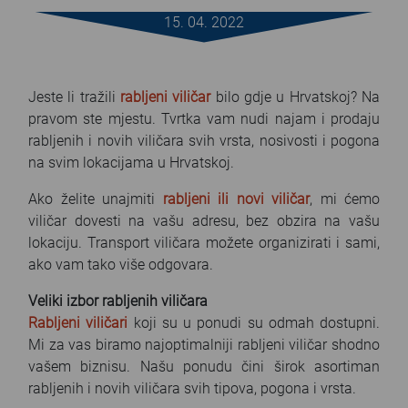
FAQ
15. 04. 2022
Blog
Jeste li tražili
rabljeni viličar
bilo gdje u Hrvatskoj? Na
Contact
pravom ste mjestu. Tvrtka vam nudi najam i prodaju
rabljenih i novih viličara svih vrsta, nosivosti i pogona
na svim lokacijama u Hrvatskoj.
Ako želite unajmiti
rabljeni ili novi viličar
, mi ćemo
viličar dovesti na vašu adresu, bez obzira na vašu
lokaciju. Transport viličara možete organizirati i sami,
ako vam tako više odgovara.
Veliki izbor rabljenih viličara
Rabljeni viličari
koji su u ponudi su odmah dostupni.
Mi za vas biramo najoptimalniji rabljeni viličar shodno
vašem biznisu. Našu ponudu čini širok asortiman
rabljenih i novih viličara svih tipova, pogona i vrsta.