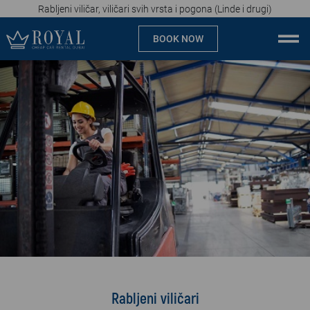
Rabljeni viličar, viličari svih vrsta i pogona (Linde i drugi)
BOOK NOW
Cheap car rental Dubai
Company
Specialties
Locations
Car rental
Brands
Prices
Rabljeni viličari