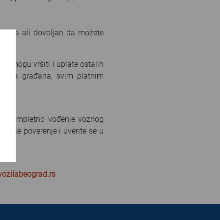
aktera ali dovoljan da možete
u, mogu vršiti i uplate ostalih
ovima građana, svim platnim
 je kompletno vođenje voznog
voje poverenje i uverite se u
avozilabeograd.rs