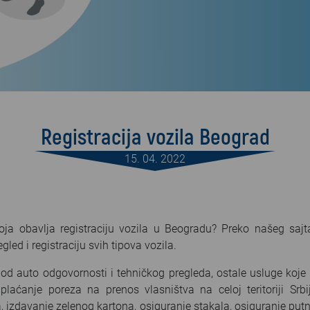
Registracija vozila Beograd
15. 04. 2022
koja obavlja registraciju vozila u Beogradu? Preko našeg saj
led i registraciju svih tipova vozila.
a od auto odgovornosti i tehničkog pregleda, ostale usluge ko
plaćanje poreza na prenos vlasništva na celoj teritoriji Srbi
 izdavanje zelenog kartona, osiguranje stakala, osiguranje putn