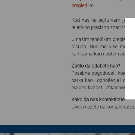
pregled
itd.
Kod nas na sajtu vam je do
relativno precizno znati troško
U našim tehničkim pregledima f
računa. Nudimo više mogućn
karticama kao i putem admini
Zašto da odabete nas?
Posebne pogodnosti koje pru
parka kao i odnošenje i dono
ekspeditivnost i efikasnost 
Kako da nas kontaktirate?
Uvek možete da kontaktirate 