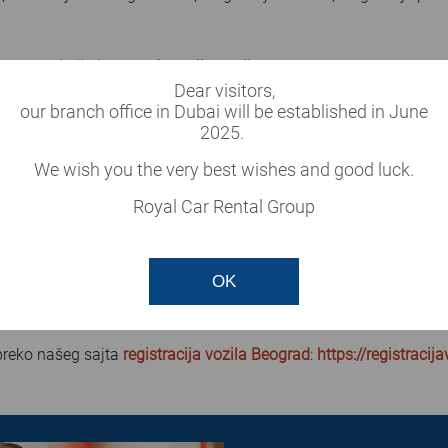
stupan i
kalkulator registracije vozila
koji je informativnog kar
Dear visitors,
ve vaše registracije
our branch office in Dubai will be established in June
unkcioniše i šalter POŠTE gde se pored svih taksi za registracij
2025.
osti plaćanja fizičkim licima – na više mesečnih rata ček
We wish you the very best wishes and good luck.
strativne zabrane.
Royal Car Rental Group
žamo pravnim licima u cilju dugoročne i kvalitetne saradnje
šenje dokumentacije u kratkom vremenskom roku. Ukažite nam s
OK
našeg tima jer naš moto je BRZO, TAČNO I KOREKTNO.
preko našeg sajta
registracija vozila Beograd
:
https://registracij