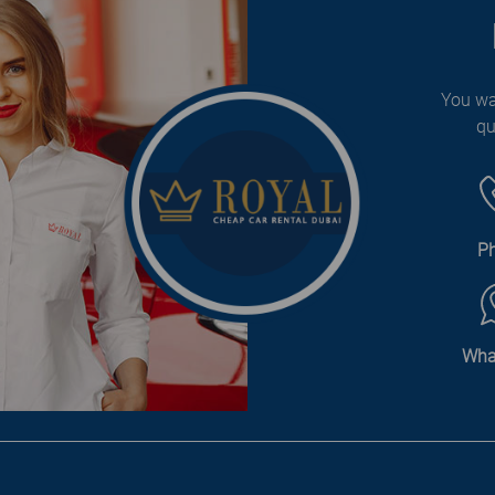
You wa
qu
P
Wha