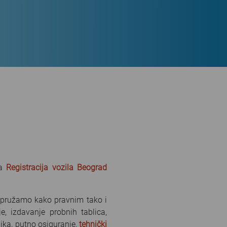
ta
Registracija vozila Beograd
je pružamo kako pravnim tako i
je, izdavanje probnih tablica,
ika, putno osiguranje,
tehnički