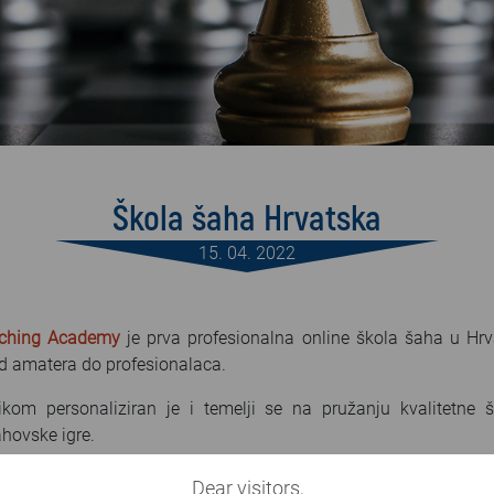
Škola šaha Hrvatska
15. 04. 2022
aching Academy
je prva profesionalna online škola šaha u Hrv
od amatera do profesionalaca.
om personaliziran je i temelji se na pružanju kvalitetne 
ahovske igre.
abrani šahovski majstori i velemajstori koji, osim visoke raz
Dear visitors,