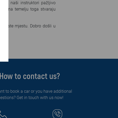
ka, naši instruktori pažljivo
je te na temelju toga stvaraju
avom ste mjestu. Dobro došli u
How to contact us?
nt to book a car or you have additional
estions? Get in touch with us now!