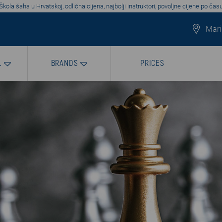
Škola šaha u Hrvatskoj, odlična cijena, najbolji instruktori, povoljne cijene po čas
Mari
L
BRANDS
PRICES