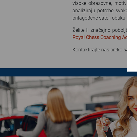
visoke obrazovne, motivacijs
analiziraju potrebe svakog po
prilagođene sate i obuku.
Želite li značajno poboljšati
Royal Chess Coaching Acade
Kontaktirajte nas preko sajta