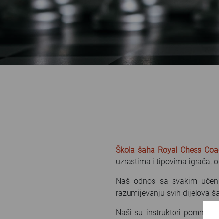
Škola šaha
Royal Chess Co
uzrastima i tipovima igrača, 
Naš odnos sa svakim učenik
razumijevanju svih dijelova š
Naši su instruktori pomno od